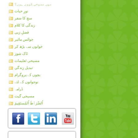
میں مسیحی کیوں ہوں؟
نورِ حیات
سچ کا سفر
زندگی کا کلام
فضلِ رَبی
جوائس مائیر
خوابوں سے بڑھ کر
ٹاک شوز
مسیحی تَعلیمات
تبدیل زندگی
بچوں کے پروگرام
نوجوانوں کے لئے
ڈرامہ
مسیحی گیت
اُلصِّرَٲطَ اُلمُستَقِيمَ