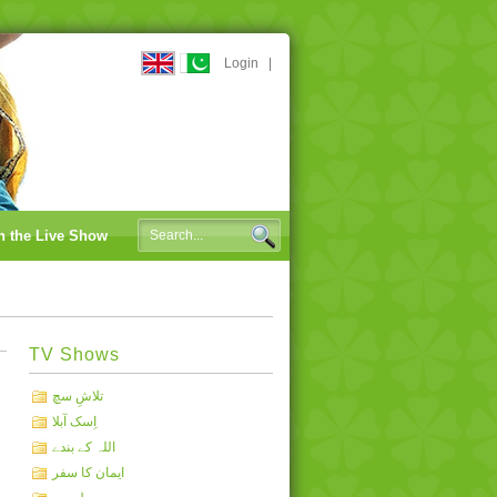
Login
|
n the Live Show
TV Shows
تلاشِ سچ
اِسک آبلا
اللہ کے بندے
ایمان کا سفر