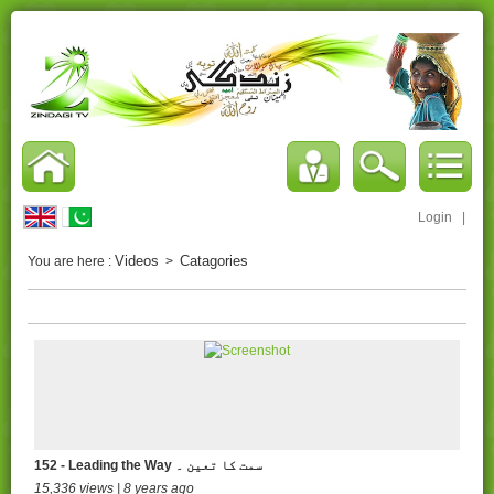
Login
|
Videos
Catagories
You are here :
>
152 - Leading the Way سمت کا تعین ۔
15,336 views | 8 years ago