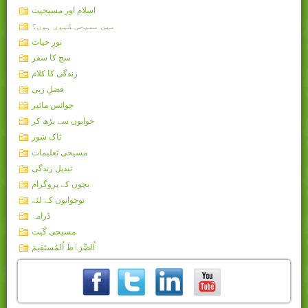
اسلام اور مسیحیت
میں مسیحی کیوں ہوں؟
نورِ حیات
سچ کا سفر
زندگی کا کلام
فضلِ رَبی
جوائس مائیر
خوابوں سے بڑھ کر
ٹاک شوز
مسیحی تَعلیمات
تبدیل زندگی
بچوں کے پروگرام
نوجوانوں کے لئے
ڈرامہ
مسیحی گیت
اُلصِّرَٲطَ اُلمُستَقِيمَ