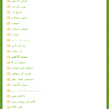
ایمان کا سفر
پورے دِل سے
چراغِ راہ
حتمی سچائی
حقیقت
حقیقی عرفان
دوراہا
دوستی کا ہاتھ
راز کی باتیں
راہِ نجات
سمت کا تعین
سوال آپ کا
شکوک اور جوابات
قربت کی چھاؤں
مسیحی نقطہِ نظر
میرات اُلنساہ
میں بھی پاکستان ہوں
نا قابلِ یقین
کلام کی روشنی میں
کلب 700